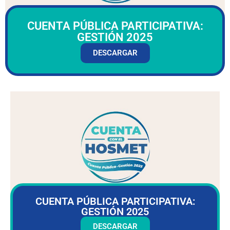
CUENTA PÚBLICA PARTICIPATIVA:
GESTIÓN 2025
DESCARGAR
CUENTA PÚBLICA PARTICIPATIVA:
GESTIÓN 2025
DESCARGAR