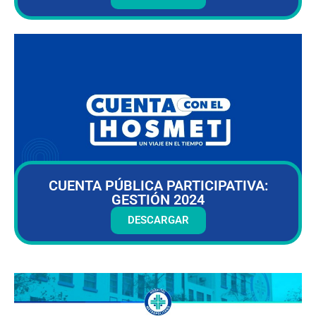
CUENTA PÚBLICA PARTICIPATIVA:
GESTIÓN 2024
DESCARGAR