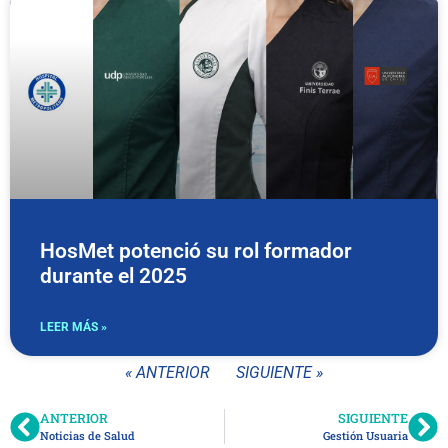
HosMet potenció su rol formador
durante el 2025
LEER MÁS »
« ANTERIOR
SIGUIENTE »
ANTERIOR
SIGUIENTE
Noticias de Salud
Gestión Usuaria