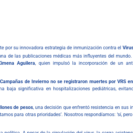
te por su innovadora estrategia de inmunización contra el
Viru
 una de las publicaciones médicas más influyentes del mundo. 
Ximena Aguilera
, quien impulsó la incorporación de un an
s Campañas de Invierno no se registraron muertes por VRS e
a baja significativa en hospitalizaciones pediátricas, evita
llones de pesos
, una decisión que enfrentó resistencia en sus 
tamos para otras prioridades’. Nosotros respondíamos: ‘sí, pero 
 política. A pesar de la circulación del virus, la carga asiste